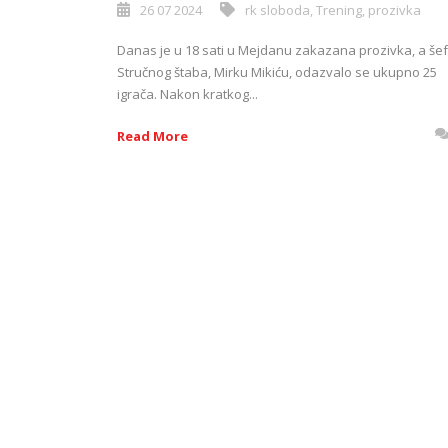
26 07 2024
rk sloboda
,
Trening
,
prozivka
Danas je u 18 sati u Mejdanu zakazana prozivka, a še
Stručnog štaba, Mirku Mikiću, odazvalo se ukupno 25
igrača. Nakon kratkog...
Read More