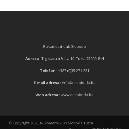
Rukometni klub Sloboda
Adresa
: Trg stara tržnica 10, Tuzla 75000, BiH
Telefon
: +387 (0)35 271-281
E-mail adresa
: info@rksloboda.ba
Web adresa
: www.rksloboda.ba
© Copyright 2020, Rukometni klub Sloboda Tuzla