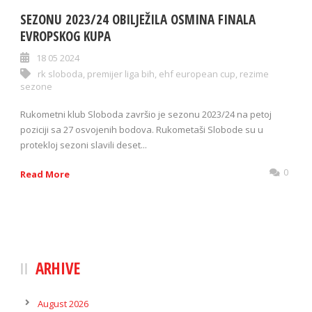
SEZONU 2023/24 OBILJEŽILA OSMINA FINALA
EVROPSKOG KUPA
18 05 2024
rk sloboda
,
premijer liga bih
,
ehf european cup
,
rezime
sezone
Rukometni klub Sloboda završio je sezonu 2023/24 na petoj
poziciji sa 27 osvojenih bodova. Rukometaši Slobode su u
protekloj sezoni slavili deset...
0
Read More
ARHIVE
August 2026