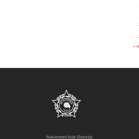
« a
Rukometni klub Sloboda