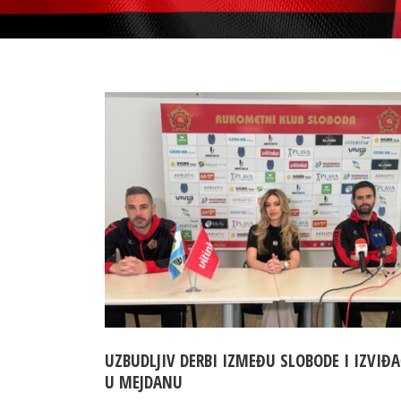
UZBUDLJIV DERBI IZMEĐU SLOBODE I IZVIĐ
U MEJDANU