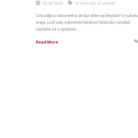
03 05 2024
rk sloboda
,
rk izviđač
Uzbudljiva rukometna akcija stiže na Mejdan! U subotu,
maja, u 20 sati, rukometni klubovi Sloboda i Izviđač
sastaće se u epskom...
Read More