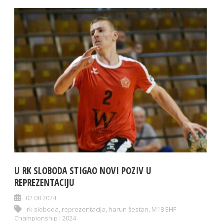
U RK SLOBODA STIGAO NOVI POZIV U
REPREZENTACIJU
02 08 2024
rk sloboda
,
reprezentacija
,
harun šestan
,
M18 EHF
Championship I 2024