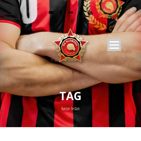
TAG
harun šestan