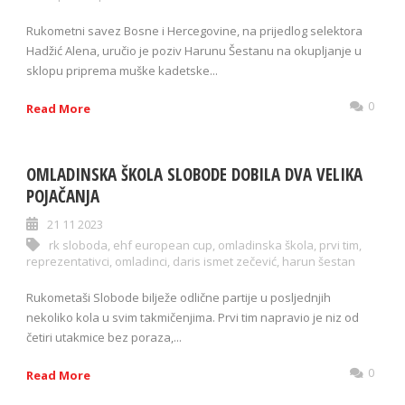
Rukometni savez Bosne i Hercegovine, na prijedlog selektora
Hadžić Alena, uručio je poziv Harunu Šestanu na okupljanje u
sklopu priprema muške kadetske...
0
Read More
OMLADINSKA ŠKOLA SLOBODE DOBILA DVA VELIKA
POJAČANJA
21 11 2023
rk sloboda
,
ehf european cup
,
omladinska škola
,
prvi tim
,
reprezentativci
,
omladinci
,
daris ismet zečević
,
harun šestan
Rukometaši Slobode bilježe odlične partije u posljednjih
nekoliko kola u svim takmičenjima. Prvi tim napravio je niz od
četiri utakmice bez poraza,...
0
Read More