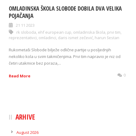
OMLADINSKA ŠKOLA SLOBODE DOBILA DVA VELIKA
POJAČANJA
21 11 2023
rk sloboda
,
ehf european cup
,
omladinska škola
,
prvi tim
,
reprezentativci
,
omladinci
,
daris ismet zečević
,
harun šestan
Rukometaši Slobode bilježe odlične partije u posljednjih
nekoliko kola u svim takmičenjima. Prvi tim napravio je niz od
četiri utakmice bez poraza,...
0
Read More
ARHIVE
August 2026