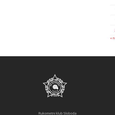
« 
Rukometni klub Sloboda