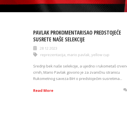
PAVLAK PROKOMENTARISAO PREDSTOJEĆE
SUSRETE NAŠE SELEKCIJE
28 12 2023
reprezentacija
,
mario pavlak
,
yellow cup
Srednji bek naše selekcije, a ujedno i rukometaš crven
crnih, Mario Pavlak govorio je za zvaničnu stranicu
Rukometnog saveza BiH o predstojećim susretima...
Read More